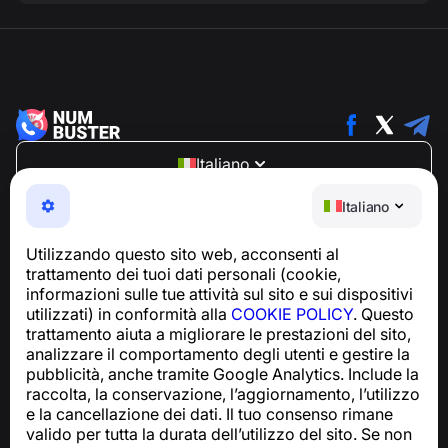
Italiano
NumBuster © 2013—2026 ·
support@numbuster.com
Italiano
Un'app facile da usare che ti protegge da truffe
telefoniche, spam e messaggi indesiderati
Utilizzando questo sito web, acconsenti al
Per richieste relative alla conformità al GDPR:
trattamento dei tuoi dati personali (cookie,
support@numbuster.com
informazioni sulle tue attività sul sito e sui dispositivi
utilizzati) in conformità alla
COOKIE POLICY
. Questo
trattamento aiuta a migliorare le prestazioni del sito,
Centro assistenza
analizzare il comportamento degli utenti e gestire la
Notizie e articoli
pubblicità, anche tramite Google Analytics. Include la
Informazioni sul progetto
raccolta, la conservazione, l’aggiornamento, l’utilizzo
Contatti
e la cancellazione dei dati. Il tuo consenso rimane
valido per tutta la durata dell’utilizzo del sito. Se non