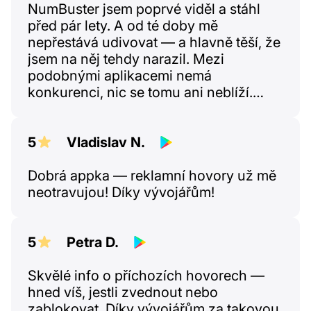
NumBuster jsem poprvé viděl a stáhl
před pár lety. A od té doby mě
nepřestává udivovat — a hlavně těší, že
jsem na něj tehdy narazil. Mezi
podobnými aplikacemi nemá
konkurenci, nic se tomu ani neblíží.
Obrovský dík autorovi a prosím —
nezanevřete na vývoj! NumBuster se
pořád zlepšuje, i když by se dalo říct, že
5
Vladislav N.
už má úplně všechno. A přesto autor
pořád přidává nové možnosti!
Dobrá appka — reklamní hovory už mě
neotravujou! Díky vývojářům!
5
Petra D.
Skvělé info o příchozích hovorech —
hned víš, jestli zvednout nebo
zablokovat. Díky vývojářům za takovou