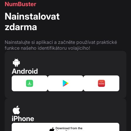
NumBuster
Nainstalovat
zdarma
Nainstalujte si aplikaci a začněte používat praktické
funkce našeho identifikátoru volajícího!
Android
iPhone
Download from the