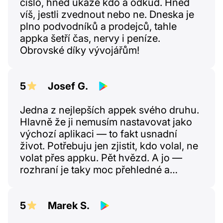
číslo, hned ukáže kdo a odkud. Hned
víš, jestli zvednout nebo ne. Dneska je
plno podvodníků a prodejců, tahle
appka šetří čas, nervy i peníze.
Obrovské díky vývojářům!
5
Josef G.
Jedna z nejlepších appek svého druhu.
Hlavně že ji nemusím nastavovat jako
výchozí aplikaci — to fakt usnadní
život. Potřebuju jen zjistit, kdo volal, ne
volat přes appku. Pět hvězd. A jo —
rozhraní je taky moc přehledné a
jednoduché!
5
Marek S.