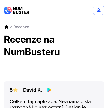
Recenze
Recenze na
NumBusteru
5
David K.
Celkem fajn aplikace. Neznámá čísla
rozpozná líp než ostatní. Design je