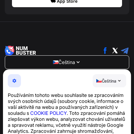
App Store
Čeština
NumBuster © 2013—2026 ·
support@numbuster.com
Snadno použitelná aplikace, která vás chrání před
Čeština
telefonními podvody, spamem a nevyžádanými
zprávami
Používáním tohoto webu souhlasíte se zpracováním
Pro dotazy týkající se souladu s GDPR:
svých osobních údajů (soubory cookie, informace o
support@numbuster.com
vaší aktivitě na webu a používaných zařízeních) v
souladu s
COOKIE POLICY
. Toto zpracování pomáhá
zlepšovat výkon webu, analyzovat chování uživatelů
Centrum nápovědy
a spravovat reklamu, včetně využití nástroje Google
Zprávy a články
Analytics. Zpracování zahrnuje shromažďování,