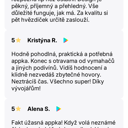
pěkný, příjemný a přehledný. Vše
důležité funguje, jak má. Za kvalitu si
pět hvězdiček určitě zaslouží.
5
Kristýna R.
Hodně pohodlná, praktická a potřebná
appka. Konec s otravama od vymahačů
a jiných podivínů. Vidíš hodnocení a
klidně nezvedáš zbytečné hovory.
Neztrácíš čas. Všechno super! Díky
vývojářům!
5
Alena S.
Fakt úžasná appka! Když volá neznámé