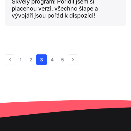
Skvělý program! Pořídil jsem si
placenou verzi, všechno šlape a
vývojáři jsou pořád k dispozici!
1
2
3
4
5