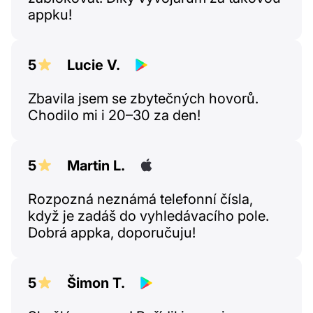
appku!
5
Lucie V.
Zbavila jsem se zbytečných hovorů.
Chodilo mi i 20–30 za den!
5
Martin L.
Rozpozná neznámá telefonní čísla,
když je zadáš do vyhledávacího pole.
Dobrá appka, doporučuju!
5
Šimon T.